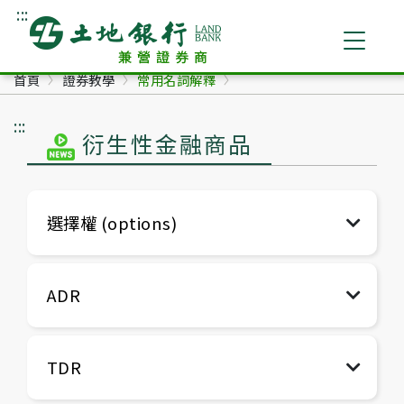
:::
跳到主要內容
土地銀行兼營證券商
首頁
證券教學
常用名詞解釋
:::
衍生性金融商品
選擇權 (options)
ADR
TDR